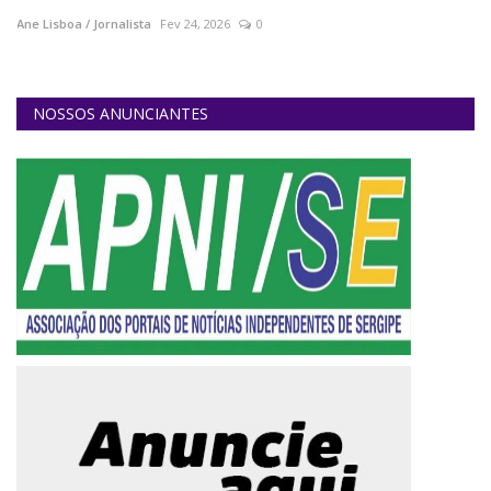
Ane Lisboa / Jornalista
Fev 24, 2026
0
An
NOSSOS ANUNCIANTES