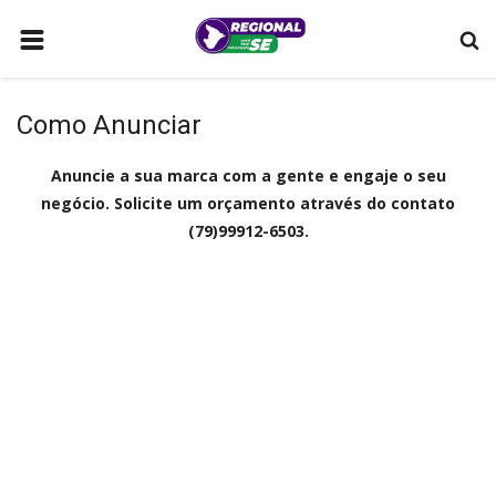
HOME
Como Anunciar
LAGARTO
POLÍTICA
Anuncie a sua marca com a gente e engaje o seu
negócio. Solicite um orçamento através do contato
SERGIPE
(79)99912-6503.
MUNICÍPIOS
MULHERES QUE TRANSFORMAM
ARACAJU
COMO ANUNCIAR
BRASIL
CONTATO