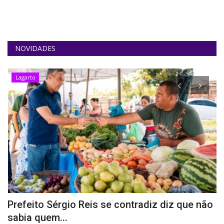
QUEM SOMOS
CONECTE-SE
NOVIDADES
REGISTO
Lagarto
Prefeito Sérgio Reis se contradiz diz que não
P
sabia quem...
u