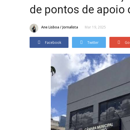
de pontos de apoio
Ane Lisboa / Jornalista
Mar 19, 2025
Facebook
Twitter
Go
Política
efeita Emília
No mês das mulheres, Simão D
amplia representatividade...