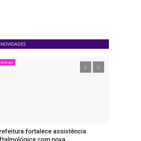
NOVIDADES
Aracaju
Lagarto
refeitura fortalece assistência
Servidores
ftalmológica com nova...
há quase 60