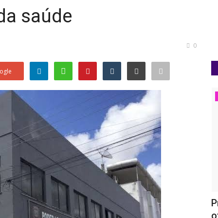
 da saúde
0
ogle
Política
ias
Deputado federal Thiago de Joaldo
P
deixa base governista...
o