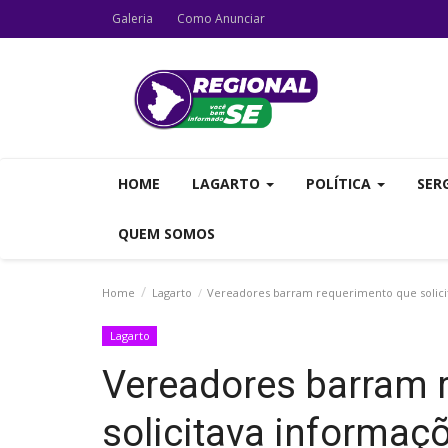
Galeria
Como Anunciar
HOME
LAGARTO
POLÍTICA
SER
QUEM SOMOS
Home
Lagarto
Vereadores barram requerimento que solici
Lagarto
Vereadores barram 
solicitava informa