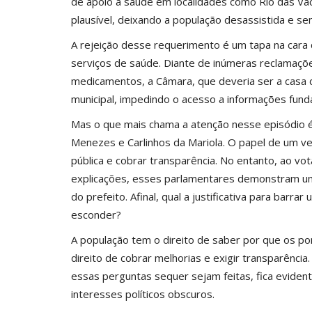
de apoio à saúde em localidades como Rio das Vaca
plausível, deixando a população desassistida e s
A rejeição desse requerimento é um tapa na cara
serviços de saúde. Diante de inúmeras reclamaçõe
medicamentos, a Câmara, que deveria ser a casa 
municipal, impedindo o acesso a informações fund
Mas o que mais chama a atenção nesse episódio é
Menezes e Carlinhos da Mariola. O papel de um ver
pública e cobrar transparência. No entanto, ao vo
explicações, esses parlamentares demonstram um
do prefeito. Afinal, qual a justificativa para bar
esconder?
A população tem o direito de saber por que os p
direito de cobrar melhorias e exigir transparênc
essas perguntas sequer sejam feitas, fica eviden
interesses políticos obscuros.