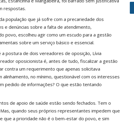
s, Estancinha e Mangabeira, foi barrado sem justificativa
em respostas.
 da população que já sofre com a precariedade dos
s e denúncias sobre a falta de atendimento,
do povo, escolheu agir como um escudo para a gestão
amentais sobre um serviço básico e essencial.
 a postura de dois vereadores de oposição, Lívia
eador oposicionista é, antes de tudo, fiscalizar a gestão
tar contra um requerimento que apenas solicitava
 alinhamento, no mínimo, questionável com os interesses
rar um pedido de informações? O que estão tentando
ontos de apoio de saúde estão sendo fechados. Tem o
ia. Mas, quando seus próprios representantes impedem que
te que a prioridade não é o bem-estar do povo, e sim